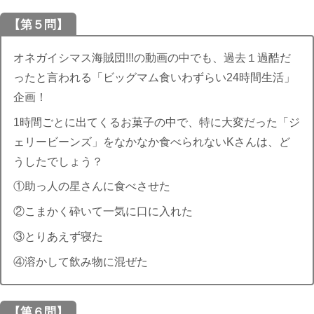
【第５問】
オネガイシマス海賊団!!!の動画の中でも、過去１過酷だ
ったと言われる「ビッグマム食いわずらい24時間生活」
企画！
1時間ごとに出てくるお菓子の中で、特に大変だった「ジ
ェリービーンズ」をなかなか食べられないKさんは、ど
うしたでしょう？
①助っ人の星さんに食べさせた
②こまかく砕いて一気に口に入れた
③とりあえず寝た
④溶かして飲み物に混ぜた
【第６問】